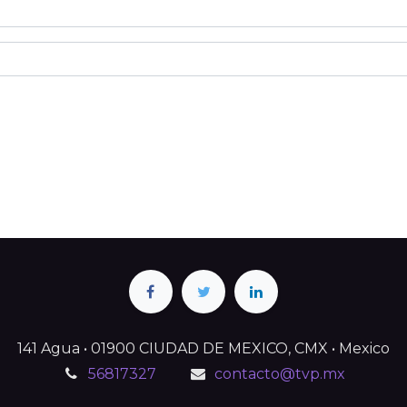
141 Agua • 01900 CIUDAD DE MEXICO, CMX • Mexico
56817327
contacto@tvp.mx